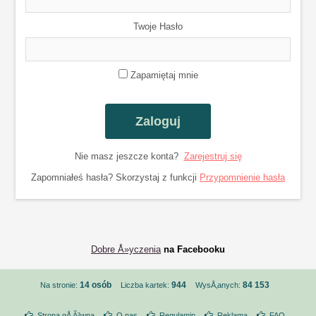
Twoje Hasło
Zapamiętaj mnie
Nie masz jeszcze konta?
Zarejestruj się
Zapomniałeś hasła? Skorzystaj z funkcji
Przypomnienie hasła
Dobre Å»yczenia
na Facebooku
14 osób
944
84 153
Na stronie:
Liczba kartek:
WysÅ‚anych:
Strona gÅ‚Ã³wna
O nas
Regulamin
Reklama
FAQ