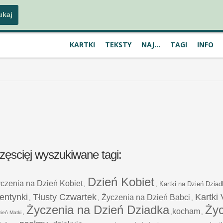
KARTKI
TEKSTY
NAJ...
TAGI
INFO
częscięj wyszukiwane tagi:
Dzień Kobiet
czenia na Dzień Kobiet
,
,
Kartki na Dzień Dziad
entynki
Tłusty Czwartek
Kartki
Życzenia na Dzień Babci
,
,
,
Życzenia na Dzień Dziadka
Życ
kocham
,
,
,
ień Matki