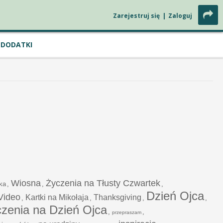
Zarejestruj się
|
Zaloguj
DODATKI
Wiosna
Życzenia na Tłusty Czwartek
ka
,
,
,
Dzień Ojca
 Video
Kartki na Mikołaja
Thanksgiving
,
,
,
,
zenia na Dzień Ojca
,
,
przepraszam