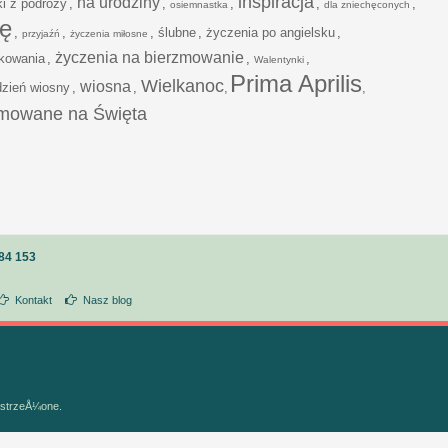
inspiracja
na urodziny
ki z podróży
,
,
,
,
,
osiemnastka
dla zniechęconych
ję
,
,
,
ślubne
,
życzenia po angielsku
,
przyjaźń
życzenia miłosne
życzenia na bierzmowanie
kowania
,
,
,
Walentynki
Prima Aprilis
Wielkanoc
wiosna
dzień wiosny
,
,
,
,
mowane na Święta
84 153
Kontakt
Nasz blog
astrzeÅ¼one.