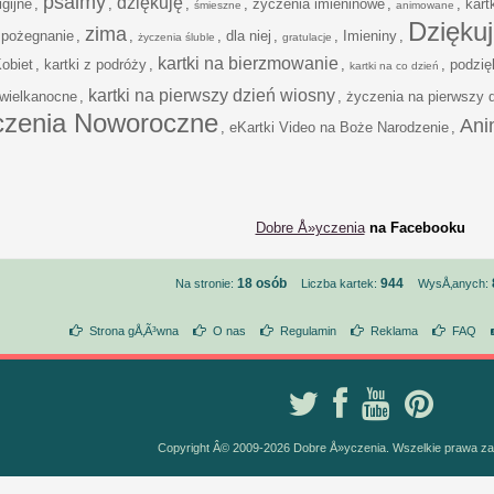
psalmy
dziękuję
igijne
,
,
,
,
życzenia imieninowe
,
,
kart
śmieszne
animowane
Dzięku
zima
 pożegnanie
,
,
,
dla niej
,
,
Imieniny
,
życzenia śluble
gratulacje
kartki na bierzmowanie
obiet
,
kartki z podróży
,
,
,
podzię
kartki na co dzień
kartki na pierwszy dzień wiosny
 wielkanocne
,
,
życzenia na pierwszy 
czenia Noworoczne
Ani
,
eKartki Video na Boże Narodzenie
,
Dobre Å»yczenia
na Facebooku
18 osób
944
Na stronie:
Liczba kartek:
WysÅ‚anych:
Strona gÅ‚Ã³wna
O nas
Regulamin
Reklama
FAQ
Copyright Â© 2009-2026 Dobre Å»yczenia. Wszelkie prawa z