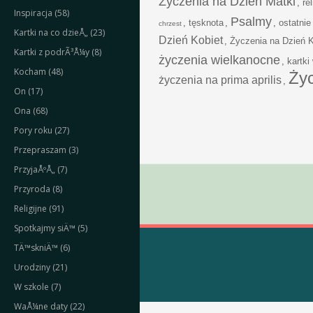
Życzenia na Dzień Matki
,
rel
Inspiracja (58)
Psalmy
,
tęsknota
,
,
ostatnie
chrzest
Kartki na co dzieÅ„ (23)
Dzień Kobiet
,
Życzenia na Dzień K
Kartki z podrÃ³Å¼y (8)
życzenia wielkanocne
,
kartki
Kocham (48)
Ży
życzenia na prima aprilis
,
On (17)
Ona (68)
Pory roku (27)
Przepraszam (3)
PrzyjaÅºÅ„ (7)
Przyroda (8)
Religijne (91)
Spotkajmy siÄ™ (5)
TÄ™skniÄ™ (6)
Urodziny (21)
W szkole (7)
WaÅ¼ne daty (22)