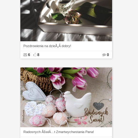
Pozdrowienia na dzieÅ„Â dobry!
6
8
0
Radosnych ÅšwiÄ…t Zmartwychwstania Pana!