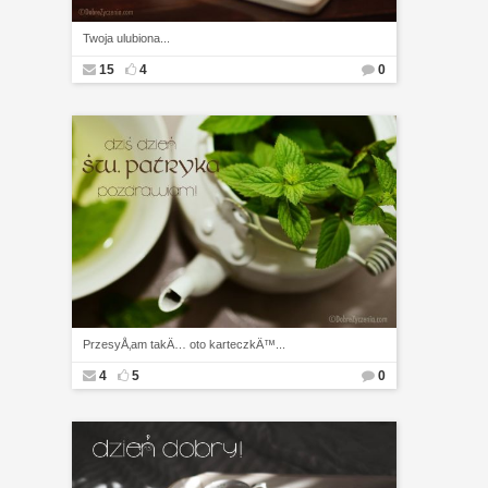
Twoja ulubiona...
15
4
0
PrzesyÅ‚am takÄ… oto karteczkÄ™...
4
5
0