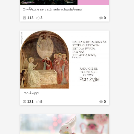
OtwÃ³rzcie serca ZmartwychwstaÅ‚emu!
113
3
0
Pan Å¼yje!
121
5
0