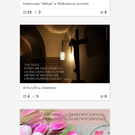
Radosnego "Alleluja" w Wielkanocny poranek
53
3
0
W KrzyÅ¼u zbawienie
4
5
0