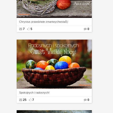
Chrystus prawdziwie zmartwychwstaÅ‚!
7
5
0
Spokojnych i radosnych!
25
7
0