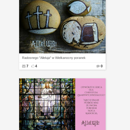
Radosnego "Alleluja" w Wielkanocny poranek
7
4
0