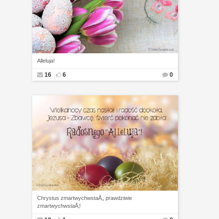
Alleluja!
16
6
0
Chrystus zmartwychwstaÅ‚, prawdziwie
zmartwychwstaÅ‚!