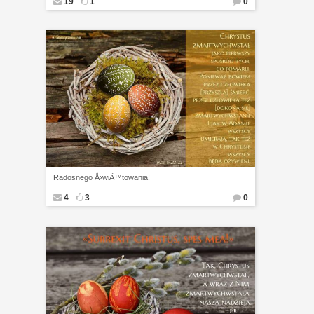
19
1
0
Radosnego Å›wiÄ™towania!
4
3
0